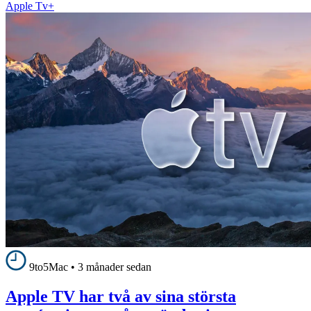
Apple Tv+
9to5Mac
•
3 månader sedan
Apple TV har två av sina största