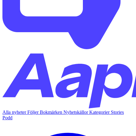
Alla nyheter
Följer
Bokmärken
Nyhetskällor
Kategorier
Stories
Podd