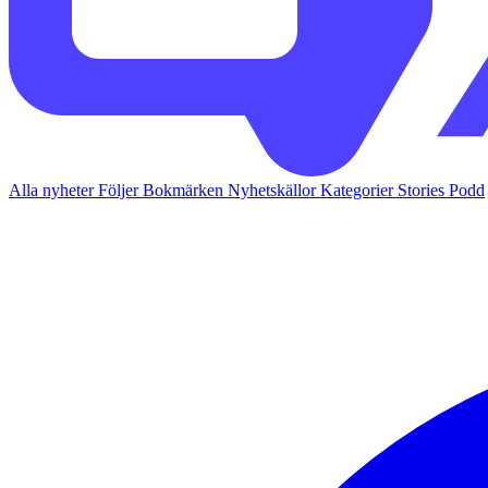
Alla nyheter
Följer
Bokmärken
Nyhetskällor
Kategorier
Stories
Podd