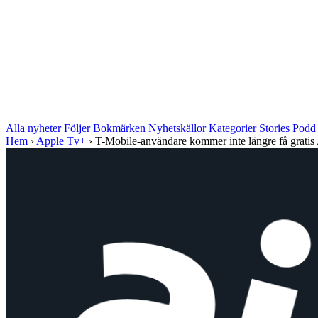
Alla nyheter
Följer
Bokmärken
Nyhetskällor
Kategorier
Stories
Podd
Hem
›
Apple Tv+
›
T-Mobile-användare kommer inte längre få gratis