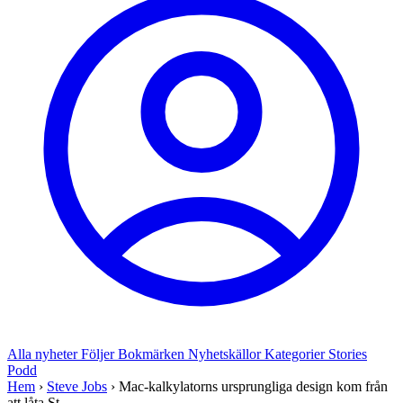
Alla nyheter
Följer
Bokmärken
Nyhetskällor
Kategorier
Stories
Podd
Hem
›
Steve Jobs
›
Mac-kalkylatorns ursprungliga design kom från
att låta St...