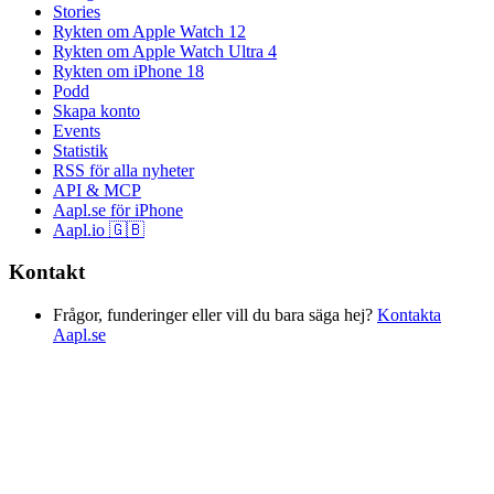
Stories
Rykten om Apple Watch 12
Rykten om Apple Watch Ultra 4
Rykten om iPhone 18
Podd
Skapa konto
Events
Statistik
RSS för alla nyheter
API & MCP
Aapl.se för iPhone
Aapl.io 🇬🇧
Kontakt
Frågor, funderinger eller vill du bara säga hej?
Kontakta
Aapl.se