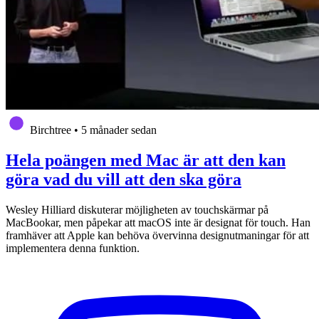
Birchtree
•
5 månader sedan
Hela poängen med Mac är att den kan
göra vad du vill att den ska göra
Wesley Hilliard diskuterar möjligheten av touchskärmar på
MacBookar, men påpekar att macOS inte är designat för touch. Han
framhäver att Apple kan behöva övervinna designutmaningar för att
implementera denna funktion.