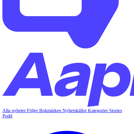
Alla nyheter
Följer
Bokmärken
Nyhetskällor
Kategorier
Stories
Podd