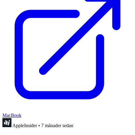
MacBook
AppleInsider
•
7 månader sedan