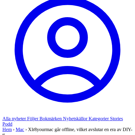
Alla nyheter
Följer
Bokmärken
Nyhetskällor
Kategorier
Stories
Podd
Hem
›
Mac
›
Xlr8yourmac går offline, vilket avslutar en era av DIY-
ti...