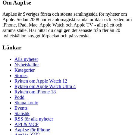
Om Aapl.se
Aapl.se är Sveriges första och största samlingssida för nyheter om
Apple. Sedan 2008 har vi automagiskt samlat artiklar och rykten om
iPhone, iPad, Mac, Apple Watch och Apple TV - allt på ett och
samma ställe. Här hittar du dagligen det senaste från fler än 20
nyhetskällor, snyggt förpackat och på svenska.
Länkar
Alla nyheter
Nyhetskällor
Kategorier
Stories
Rykten om Apple Watch 12
Rykten om Apple Watch Ultra 4
Rykten om iPhone 18
Podd
Skapa konto
Events
Statistik
RSS för alla nyheter
API & MCP
Aapl.se för iPhone