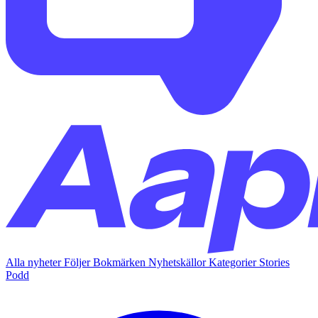
Alla nyheter
Följer
Bokmärken
Nyhetskällor
Kategorier
Stories
Podd