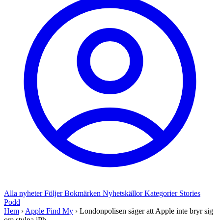
Alla nyheter
Följer
Bokmärken
Nyhetskällor
Kategorier
Stories
Podd
Hem
›
Apple Find My
›
Londonpolisen säger att Apple inte bryr sig
om stulna iPh...