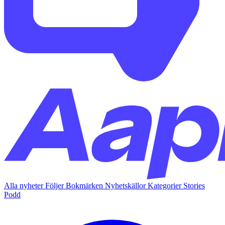
Alla nyheter
Följer
Bokmärken
Nyhetskällor
Kategorier
Stories
Podd