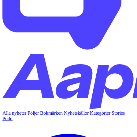
Alla nyheter
Följer
Bokmärken
Nyhetskällor
Kategorier
Stories
Podd