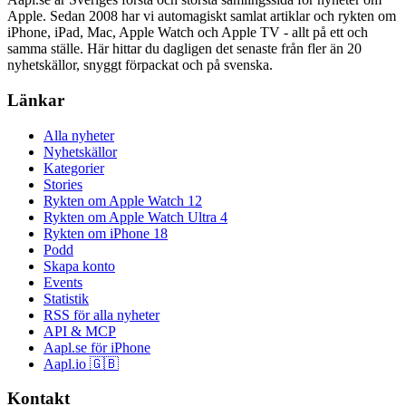
Apple. Sedan 2008 har vi automagiskt samlat artiklar och rykten om
iPhone, iPad, Mac, Apple Watch och Apple TV - allt på ett och
samma ställe. Här hittar du dagligen det senaste från fler än 20
nyhetskällor, snyggt förpackat och på svenska.
Länkar
Alla nyheter
Nyhetskällor
Kategorier
Stories
Rykten om Apple Watch 12
Rykten om Apple Watch Ultra 4
Rykten om iPhone 18
Podd
Skapa konto
Events
Statistik
RSS för alla nyheter
API & MCP
Aapl.se för iPhone
Aapl.io 🇬🇧
Kontakt