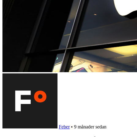
Feber
•
9 månader sedan