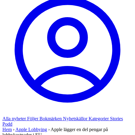
Alla nyheter
Följer
Bokmärken
Nyhetskällor
Kategorier
Stories
Podd
Hem
›
Apple Lobbying
›
Apple lägger en del pengar på
lobbykostnader i EU