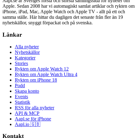
Aapl.se är Sveriges första och största samlingssida för nyheter om
Apple. Sedan 2008 har vi automagiskt samlat artiklar och rykten om
iPhone, iPad, Mac, Apple Watch och Apple TV - allt på ett och
samma ställe. Här hittar du dagligen det senaste från fler än 19
nyhetskällor, snyggt förpackat och på svenska.
Länkar
Alla nyheter
Nyhetskällor
Kategorier
Stories
Rykten om Apple Watch 12
Rykten om Apple Watch Ultra 4
Rykten om iPhone 18
Podd
Skapa konto
Events
Statistik
RSS för alla nyheter
API & MCP
Aapl.se för iPhone
Aapl.io 🇬🇧
Kontakt