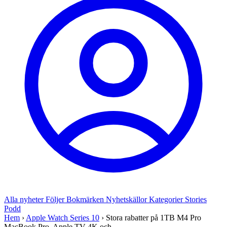
Alla nyheter
Följer
Bokmärken
Nyhetskällor
Kategorier
Stories
Podd
Hem
›
Apple Watch Series 10
›
Stora rabatter på 1TB M4 Pro
MacBook Pro, Apple TV 4K och...