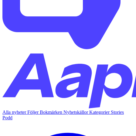
Alla nyheter
Följer
Bokmärken
Nyhetskällor
Kategorier
Stories
Podd