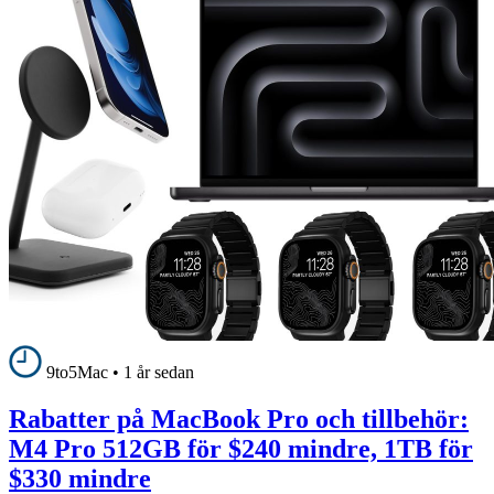
9to5Mac
•
1 år sedan
Rabatter på MacBook Pro och tillbehör:
M4 Pro 512GB för $240 mindre, 1TB för
$330 mindre