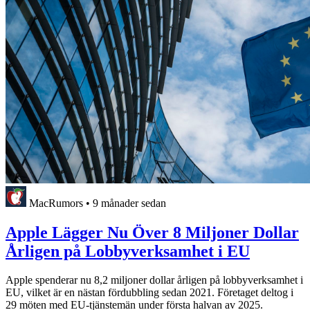
MacRumors
•
9 månader sedan
Apple Lägger Nu Över 8 Miljoner Dollar
Årligen på Lobbyverksamhet i EU
Apple spenderar nu 8,2 miljoner dollar årligen på lobbyverksamhet i
EU, vilket är en nästan fördubbling sedan 2021. Företaget deltog i
29 möten med EU-tjänstemän under första halvan av 2025.