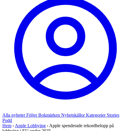
Alla nyheter
Följer
Bokmärken
Nyhetskällor
Kategorier
Stories
Podd
Hem
›
Apple Lobbying
›
Apple spenderade rekordbelopp på
lobbying i EU under 2025