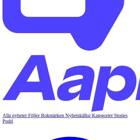
Alla nyheter
Följer
Bokmärken
Nyhetskällor
Kategorier
Stories
Podd