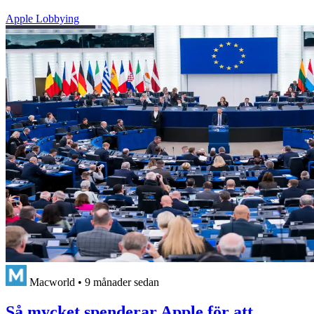
Apple Lobbying
Macworld
•
9 månader sedan
Så mycket spenderar Apple för att