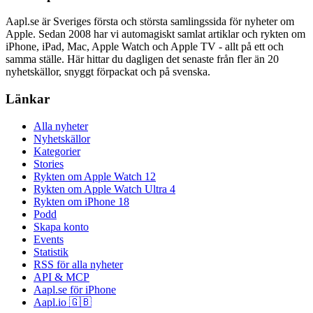
Aapl.se är Sveriges första och största samlingssida för nyheter om
Apple. Sedan 2008 har vi automagiskt samlat artiklar och rykten om
iPhone, iPad, Mac, Apple Watch och Apple TV - allt på ett och
samma ställe. Här hittar du dagligen det senaste från fler än 20
nyhetskällor, snyggt förpackat och på svenska.
Länkar
Alla nyheter
Nyhetskällor
Kategorier
Stories
Rykten om Apple Watch 12
Rykten om Apple Watch Ultra 4
Rykten om iPhone 18
Podd
Skapa konto
Events
Statistik
RSS för alla nyheter
API & MCP
Aapl.se för iPhone
Aapl.io 🇬🇧