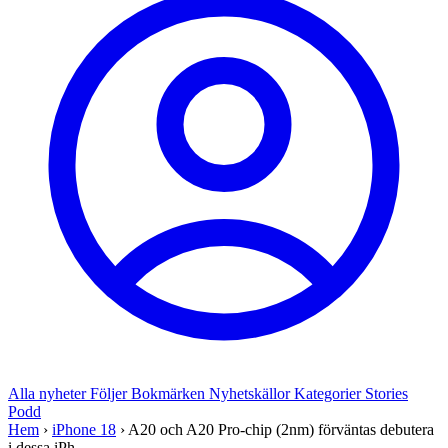
Alla nyheter
Följer
Bokmärken
Nyhetskällor
Kategorier
Stories
Podd
Hem
›
iPhone 18
›
A20 och A20 Pro-chip (2nm) förväntas debutera
i dessa iPh...