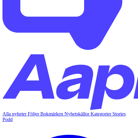
Alla nyheter
Följer
Bokmärken
Nyhetskällor
Kategorier
Stories
Podd