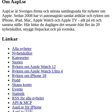
Om Aapl.se
Aapl.se är Sveriges första och största samlingssida för nyheter om
Apple. Sedan 2008 har vi automagiskt samlat artiklar och rykten om
iPhone, iPad, Mac, Apple Watch och Apple TV - allt på ett och
samma ställe. Här hittar du dagligen det senaste från fler än 20
nyhetskällor, snyggt förpackat och på svenska.
Länkar
Alla nyheter
Nyhetskällor
Kategorier
Stories
Rykten om Apple Watch 12
Rykten om Apple Watch Ultra 4
Rykten om iPhone 18
Podd
Skapa konto
Events
Statistik
RSS för alla nyheter
API & MCP
Aapl.se för iPhone
Aapl.io 🇬🇧