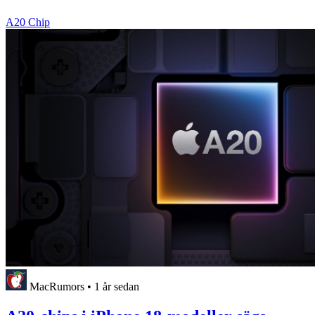
A20 Chip
MacRumors
•
1 år sedan