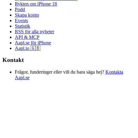
Rykten om iPhone 18
Podd
Skapa konto
Events
Statistik
RSS för alla nyheter
API & MCP
Aapl.se för iPhone
Aapl.io 🇬🇧
Kontakt
Frågor, funderinger eller vill du bara säga hej?
Kontakta
Aapl.se