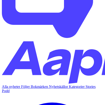
Alla nyheter
Följer
Bokmärken
Nyhetskällor
Kategorier
Stories
Podd