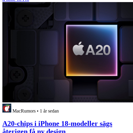
MacRumors
•
1 år sedan
A20-chips i iPhone 18-modeller sägs
återigen få ny design