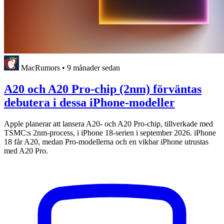
MacRumors
•
9 månader sedan
A20 och A20 Pro-chip (2nm) förväntas
debutera i dessa iPhone-modeller
Apple planerar att lansera A20- och A20 Pro-chip, tillverkade med
TSMC:s 2nm-process, i iPhone 18-serien i september 2026. iPhone
18 får A20, medan Pro-modellerna och en vikbar iPhone utrustas
med A20 Pro.