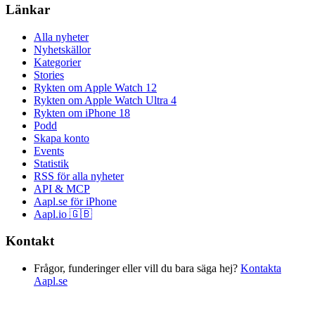
Länkar
Alla nyheter
Nyhetskällor
Kategorier
Stories
Rykten om Apple Watch 12
Rykten om Apple Watch Ultra 4
Rykten om iPhone 18
Podd
Skapa konto
Events
Statistik
RSS för alla nyheter
API & MCP
Aapl.se för iPhone
Aapl.io 🇬🇧
Kontakt
Frågor, funderinger eller vill du bara säga hej?
Kontakta
Aapl.se