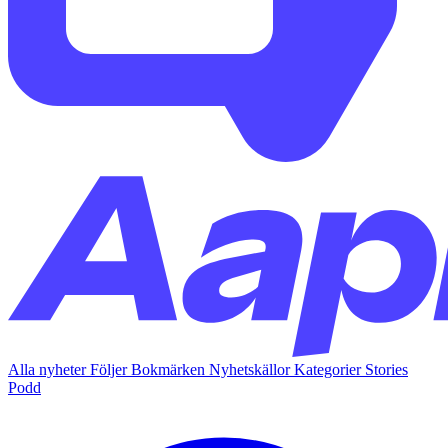
Alla nyheter
Följer
Bokmärken
Nyhetskällor
Kategorier
Stories
Podd