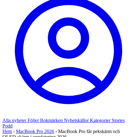
Alla nyheter
Följer
Bokmärken
Nyhetskällor
Kategorier
Stories
Podd
Hem
›
MacBook Pro 2026
›
MacBook Pro får pekskärm och
OLED-skärm i uppdatering 2026