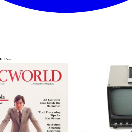
on s...