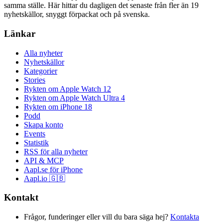
samma ställe. Här hittar du dagligen det senaste från fler än 19
nyhetskällor, snyggt förpackat och på svenska.
Länkar
Alla nyheter
Nyhetskällor
Kategorier
Stories
Rykten om Apple Watch 12
Rykten om Apple Watch Ultra 4
Rykten om iPhone 18
Podd
Skapa konto
Events
Statistik
RSS för alla nyheter
API & MCP
Aapl.se för iPhone
Aapl.io 🇬🇧
Kontakt
Frågor, funderinger eller vill du bara säga hej?
Kontakta