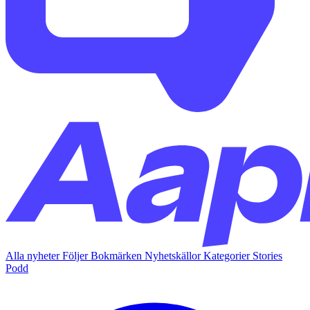
Alla nyheter
Följer
Bokmärken
Nyhetskällor
Kategorier
Stories
Podd