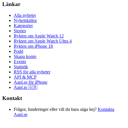
Länkar
Alla nyheter
Nyhetskällor
Kategorier
Stories
Rykten om Apple Watch 12
Rykten om Apple Watch Ultra 4
Rykten om iPhone 18
Podd
Skapa konto
Events
Statistik
RSS för alla nyheter
API & MCP
Aapl.se för iPhone
Aapl.io 🇬🇧
Kontakt
Frågor, funderinger eller vill du bara säga hej?
Kontakta
Aapl.se