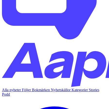
Alla nyheter
Följer
Bokmärken
Nyhetskällor
Kategorier
Stories
Podd