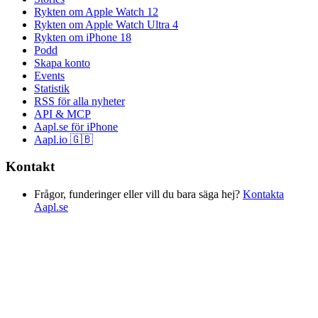
Rykten om Apple Watch 12
Rykten om Apple Watch Ultra 4
Rykten om iPhone 18
Podd
Skapa konto
Events
Statistik
RSS för alla nyheter
API & MCP
Aapl.se för iPhone
Aapl.io 🇬🇧
Kontakt
Frågor, funderinger eller vill du bara säga hej?
Kontakta
Aapl.se