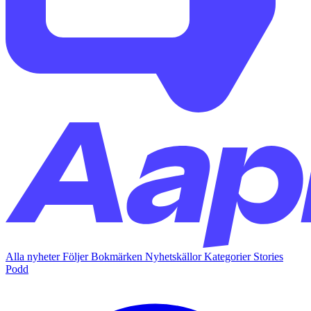
Alla nyheter
Följer
Bokmärken
Nyhetskällor
Kategorier
Stories
Podd