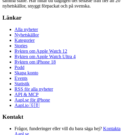
samma ställe. Här hittar du dagligen det senaste från fler än 20
nyhetskällor, snyggt förpackat och på svenska.
Länkar
Alla nyheter
Nyhetskällor
Kategorier
Stories
Rykten om Apple Watch 12
Rykten om Apple Watch Ultra 4
Rykten om iPhone 18
Podd
Skapa konto
Events
Statistik
RSS för alla nyheter
API & MCP
Aapl.se för iPhone
Aapl.io 🇬🇧
Kontakt
Frågor, funderinger eller vill du bara säga hej?
Kontakta
Aapl.se