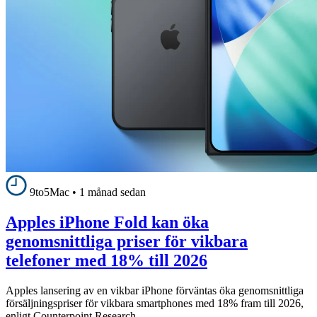
9to5Mac
•
1 månad sedan
Apples iPhone Fold kan öka
genomsnittliga priser för vikbara
telefoner med 18% till 2026
Apples lansering av en vikbar iPhone förväntas öka genomsnittliga
försäljningspriser för vikbara smartphones med 18% fram till 2026,
enligt Counterpoint Research.