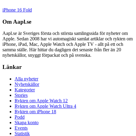
iPhone 16 Fold
Om Aapl.se
Aapl.se är Sveriges första och största samlingssida för nyheter om
Apple. Sedan 2008 har vi automagiskt samlat artiklar och rykten om
iPhone, iPad, Mac, Apple Watch och Apple TV - allt på ett och
samma ställe. Här hittar du dagligen det senaste från fler än 20
nyhetskällor, snyggt förpackat och på svenska.
Länkar
Alla nyheter
Nyhetskällor
Kategorier
Stories
Rykten om Apple Watch 12
Rykten om Apple Watch Ultra 4
Rykten om iPhone 18
Podd
Skapa konto
Events
Statistik