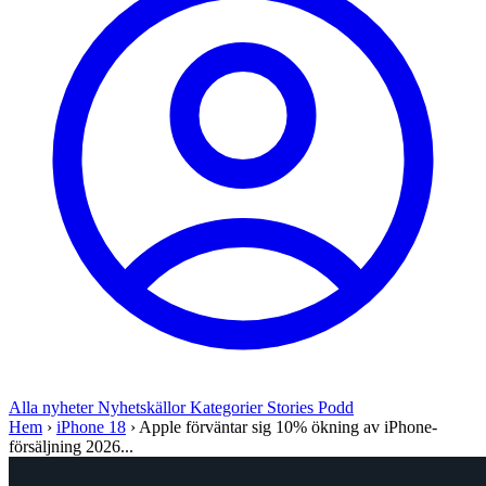
Alla nyheter
Nyhetskällor
Kategorier
Stories
Podd
Hem
›
iPhone 18
›
Apple förväntar sig 10% ökning av iPhone-
försäljning 2026...