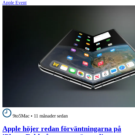
Apple Event
9to5Mac
•
11 månader sedan
Apple höjer redan förväntningarna på