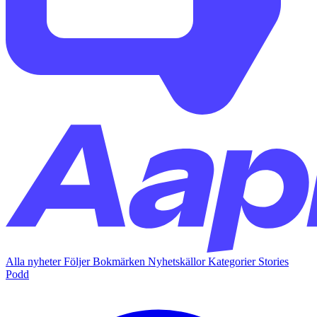
Alla nyheter
Följer
Bokmärken
Nyhetskällor
Kategorier
Stories
Podd