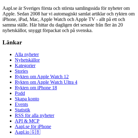
Aapl.se är Sveriges första och största samlingssida för nyheter om
Apple. Sedan 2008 har vi automagiskt samlat artiklar och rykten om
iPhone, iPad, Mac, Apple Watch och Apple TV - allt på ett och
samma ställe. Här hittar du dagligen det senaste från fler än 20
nyhetskällor, snyggt förpackat och på svenska.
Länkar
Alla nyheter
Nyhetskällor
Kategorier
Stories
Rykten om Apple Watch 12
Rykten om Apple Watch Ultra 4
Rykten om iPhone 18
Podd
Skapa konto
Events
Statistik
RSS för alla nyheter
API & MCP
Aapl.se för iPhone
Aapl.io 🇬🇧