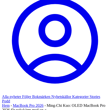
Alla nyheter
Följer
Bokmärken
Nyhetskällor
Kategorier
Stories
Podd
Hem
›
MacBook Pro 2026
›
Ming-Chi Kuo: OLED MacBook Pro
2026 får pekskärm med on-c...