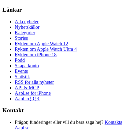
Länkar
Alla nyheter
Nyhetskällor
Kategorier
Stories
Rykten om Apple Watch 12
Rykten om Apple Watch Ultra 4
Rykten om iPhone 18
Podd
Skapa konto
Events
Statistik
RSS för alla nyheter
API & MCP
Aapl.se för iPhone
Aapl.io 🇬🇧
Kontakt
Frågor, funderinger eller vill du bara säga hej?
Kontakta
Aapl.se