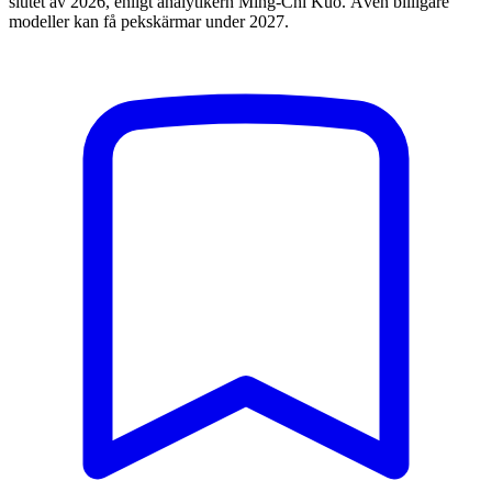
slutet av 2026, enligt analytikern Ming-Chi Kuo. Även billigare
modeller kan få pekskärmar under 2027.