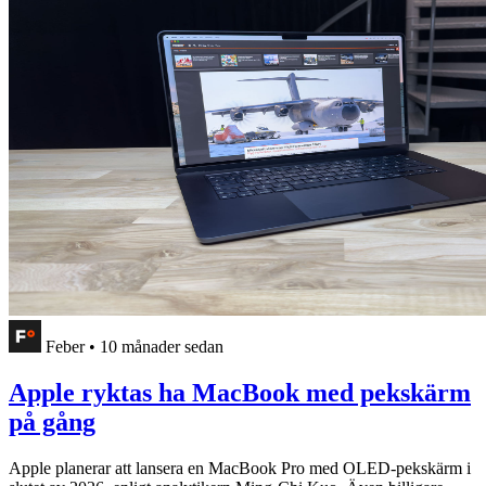
Feber
•
10 månader sedan
Apple ryktas ha MacBook med pekskärm
på gång
Apple planerar att lansera en MacBook Pro med OLED-pekskärm i