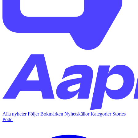
Alla nyheter
Följer
Bokmärken
Nyhetskällor
Kategorier
Stories
Podd