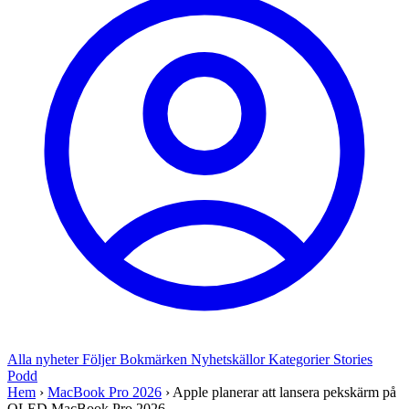
Alla nyheter
Följer
Bokmärken
Nyhetskällor
Kategorier
Stories
Podd
Hem
›
MacBook Pro 2026
›
Apple planerar att lansera pekskärm på
OLED MacBook Pro 2026