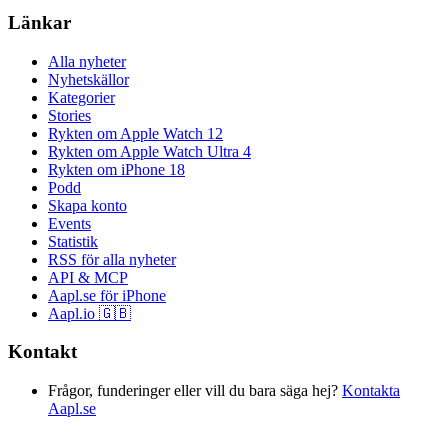
Länkar
Alla nyheter
Nyhetskällor
Kategorier
Stories
Rykten om Apple Watch 12
Rykten om Apple Watch Ultra 4
Rykten om iPhone 18
Podd
Skapa konto
Events
Statistik
RSS för alla nyheter
API & MCP
Aapl.se för iPhone
Aapl.io 🇬🇧
Kontakt
Frågor, funderinger eller vill du bara säga hej?
Kontakta
Aapl.se