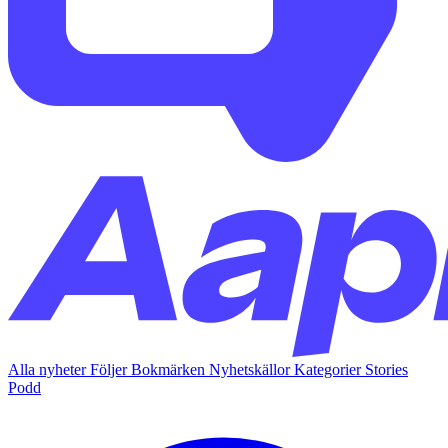
Alla nyheter
Följer
Bokmärken
Nyhetskällor
Kategorier
Stories
Podd