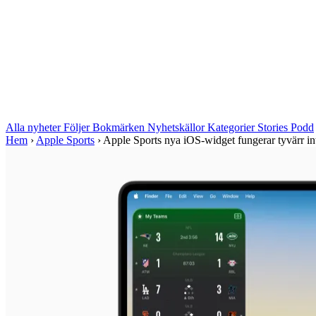
Alla nyheter
Följer
Bokmärken
Nyhetskällor
Kategorier
Stories
Podd
Hem
›
Apple Sports
›
Apple Sports nya iOS-widget fungerar tyvärr in