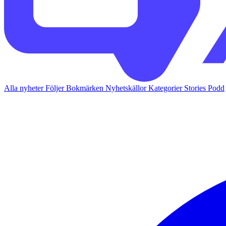
Alla nyheter
Följer
Bokmärken
Nyhetskällor
Kategorier
Stories
Podd