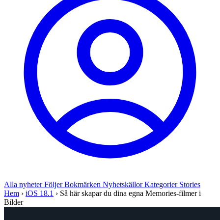
Alla nyheter
Följer
Bokmärken
Nyhetskällor
Kategorier
Stories
Hem
›
iOS 18.1
›
Så här skapar du dina egna Memories-filmer i
Bilder