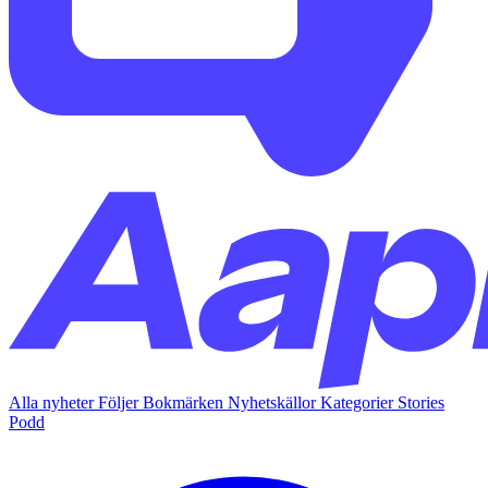
Alla nyheter
Följer
Bokmärken
Nyhetskällor
Kategorier
Stories
Podd