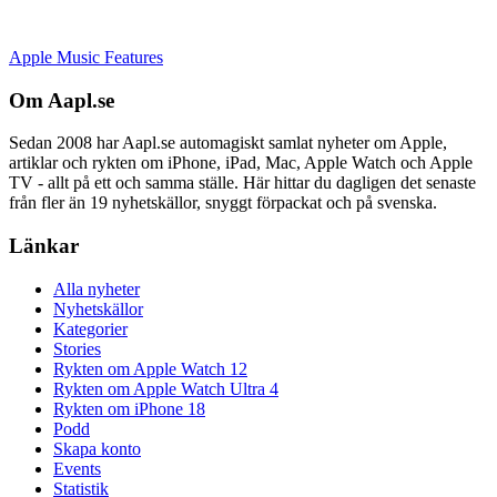
Apple Music Features
Om Aapl.se
Sedan 2008 har Aapl.se automagiskt samlat nyheter om Apple,
artiklar och rykten om iPhone, iPad, Mac, Apple Watch och Apple
TV - allt på ett och samma ställe. Här hittar du dagligen det senaste
från fler än 19 nyhetskällor, snyggt förpackat och på svenska.
Länkar
Alla nyheter
Nyhetskällor
Kategorier
Stories
Rykten om Apple Watch 12
Rykten om Apple Watch Ultra 4
Rykten om iPhone 18
Podd
Skapa konto
Events
Statistik