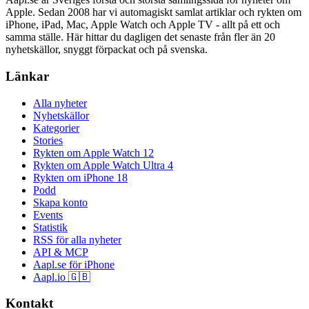
Apple. Sedan 2008 har vi automagiskt samlat artiklar och rykten om
iPhone, iPad, Mac, Apple Watch och Apple TV - allt på ett och
samma ställe. Här hittar du dagligen det senaste från fler än 20
nyhetskällor, snyggt förpackat och på svenska.
Länkar
Alla nyheter
Nyhetskällor
Kategorier
Stories
Rykten om Apple Watch 12
Rykten om Apple Watch Ultra 4
Rykten om iPhone 18
Podd
Skapa konto
Events
Statistik
RSS för alla nyheter
API & MCP
Aapl.se för iPhone
Aapl.io 🇬🇧
Kontakt