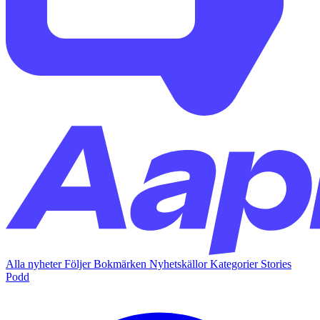
Alla nyheter
Följer
Bokmärken
Nyhetskällor
Kategorier
Stories
Podd