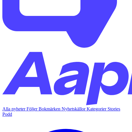
Alla nyheter
Följer
Bokmärken
Nyhetskällor
Kategorier
Stories
Podd