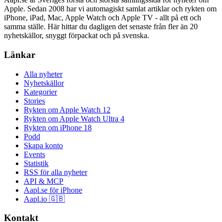
Apple. Sedan 2008 har vi automagiskt samlat artiklar och rykten om
iPhone, iPad, Mac, Apple Watch och Apple TV - allt på ett och
samma ställe. Här hittar du dagligen det senaste från fler än 20
nyhetskällor, snyggt förpackat och på svenska.
Länkar
Alla nyheter
Nyhetskällor
Kategorier
Stories
Rykten om Apple Watch 12
Rykten om Apple Watch Ultra 4
Rykten om iPhone 18
Podd
Skapa konto
Events
Statistik
RSS för alla nyheter
API & MCP
Aapl.se för iPhone
Aapl.io 🇬🇧
Kontakt