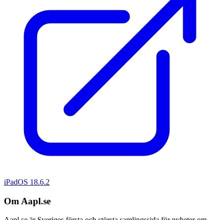
iPadOS 18.6.2
Om Aapl.se
Aapl.se är Sveriges första och största samlingssida för nyheter om