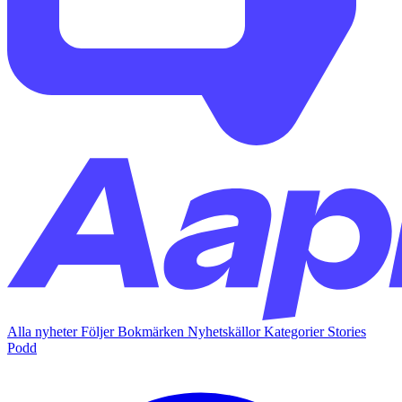
Alla nyheter
Följer
Bokmärken
Nyhetskällor
Kategorier
Stories
Podd