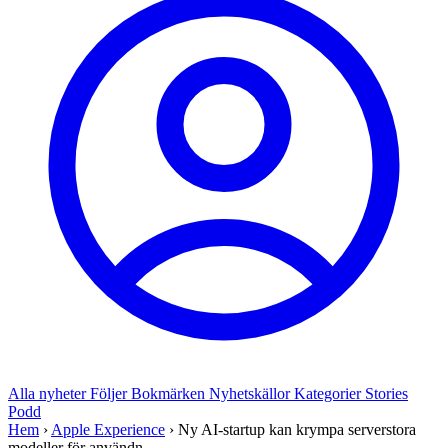
Alla nyheter
Följer
Bokmärken
Nyhetskällor
Kategorier
Stories
Podd
Hem
›
Apple Experience
›
Ny AI-startup kan krympa serverstora
modeller för användn...