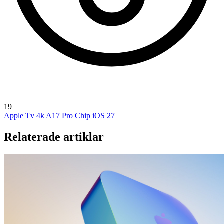
19
Apple Tv 4k
A17 Pro Chip
iOS 27
Relaterade artiklar