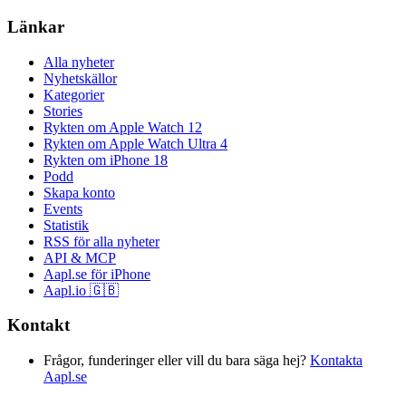
Länkar
Alla nyheter
Nyhetskällor
Kategorier
Stories
Rykten om Apple Watch 12
Rykten om Apple Watch Ultra 4
Rykten om iPhone 18
Podd
Skapa konto
Events
Statistik
RSS för alla nyheter
API & MCP
Aapl.se för iPhone
Aapl.io 🇬🇧
Kontakt
Frågor, funderinger eller vill du bara säga hej?
Kontakta
Aapl.se