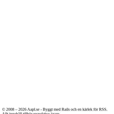
© 2008 – 2026
Aapl.se - Byggt med Rails och en kärlek för RSS.
Allt innehåll tillhör respektive ägare