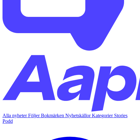
Alla nyheter
Följer
Bokmärken
Nyhetskällor
Kategorier
Stories
Podd