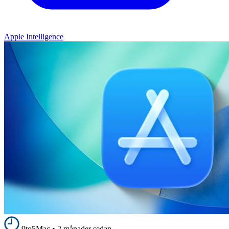
Apple Intelligence
9to5Mac
•
2 månader sedan