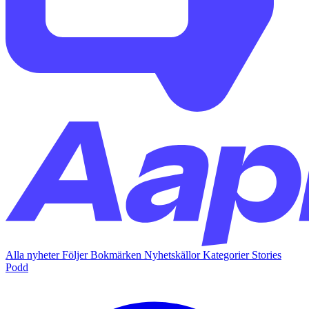
Alla nyheter
Följer
Bokmärken
Nyhetskällor
Kategorier
Stories
Podd