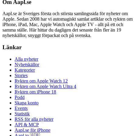
Om Aapl.se
Aapl.se är Sveriges första och största samlingssida för nyheter om
Apple. Sedan 2008 har vi automagiskt samlat artiklar och rykten om
iPhone, iPad, Mac, Apple Watch och Apple TV - allt på ett och
samma ställe. Här hittar du dagligen det senaste från fler än 19
nyhetskällor, snyggt förpackat och på svenska.
Länkar
Alla nyheter
Nyhetskällor
Kategorier
Stories
Rykten om Apple Watch 12
Rykten om Apple Watch Ultra 4
Rykten om iPhone 18
Podd
Skapa konto
Events
Statistik
RSS för alla nyheter
API & MCP
Aapl.se för iPhone
Aapl.io 🇬🇧