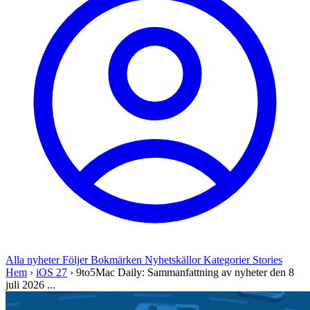
Alla nyheter
Följer
Bokmärken
Nyhetskällor
Kategorier
Stories
Hem
›
iOS 27
›
9to5Mac Daily: Sammanfattning av nyheter den 8
juli 2026 ...