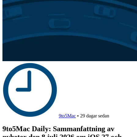
9to5Mac
•
29 dagar sedan
9to5Mac Daily: Sammanfattning av
nyheter den 8 juli 2026 om iOS 27 och