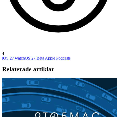
4
iOS 27
watchOS 27 Beta
Apple Podcasts
Relaterade artiklar