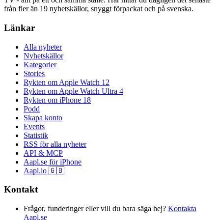
från fler än 19 nyhetskällor, snyggt förpackat och på svenska.
Länkar
Alla nyheter
Nyhetskällor
Kategorier
Stories
Rykten om Apple Watch 12
Rykten om Apple Watch Ultra 4
Rykten om iPhone 18
Podd
Skapa konto
Events
Statistik
RSS för alla nyheter
API & MCP
Aapl.se för iPhone
Aapl.io 🇬🇧
Kontakt
Frågor, funderinger eller vill du bara säga hej?
Kontakta
Aapl.se