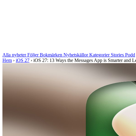
Alla nyheter
Följer
Bokmärken
Nyhetskällor
Kategorier
Stories
Podd
Hem
›
iOS 27
›
iOS 27: 13 Ways the Messages App is Smarter and Le