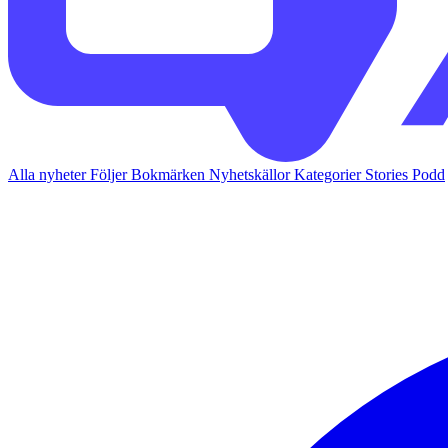
Alla nyheter
Följer
Bokmärken
Nyhetskällor
Kategorier
Stories
Podd