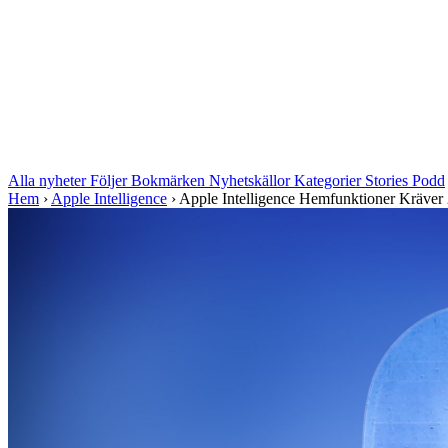
Alla nyheter
Följer
Bokmärken
Nyhetskällor
Kategorier
Stories
Podd
Hem
›
Apple Intelligence
›
Apple Intelligence Hemfunktioner Kräver 