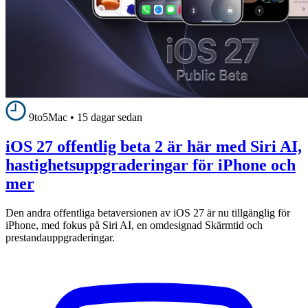
9to5Mac
•
15 dagar sedan
iOS 27 offentlig beta 2 är här med Siri AI,
hastighetsuppgraderingar för iPhone och
mer
Den andra offentliga betaversionen av iOS 27 är nu tillgänglig för
iPhone, med fokus på Siri AI, en omdesignad Skärmtid och
prestandauppgraderingar.