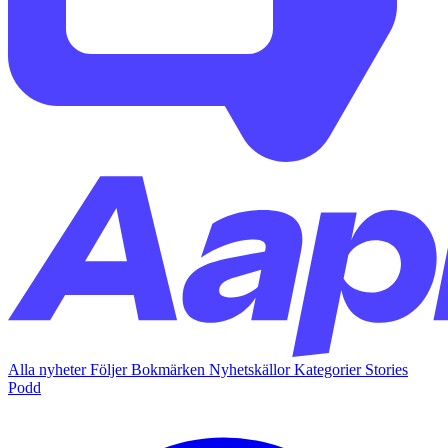
Alla nyheter
Följer
Bokmärken
Nyhetskällor
Kategorier
Stories
Podd