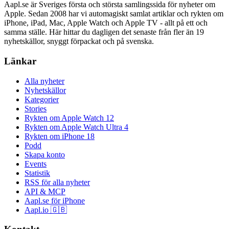
Aapl.se är Sveriges första och största samlingssida för nyheter om
Apple. Sedan 2008 har vi automagiskt samlat artiklar och rykten om
iPhone, iPad, Mac, Apple Watch och Apple TV - allt på ett och
samma ställe. Här hittar du dagligen det senaste från fler än 19
nyhetskällor, snyggt förpackat och på svenska.
Länkar
Alla nyheter
Nyhetskällor
Kategorier
Stories
Rykten om Apple Watch 12
Rykten om Apple Watch Ultra 4
Rykten om iPhone 18
Podd
Skapa konto
Events
Statistik
RSS för alla nyheter
API & MCP
Aapl.se för iPhone
Aapl.io 🇬🇧