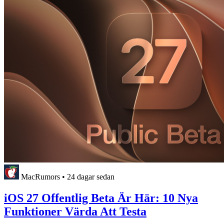
MacRumors
•
24 dagar sedan
iOS 27 Offentlig Beta Är Här: 10 Nya
Funktioner Värda Att Testa