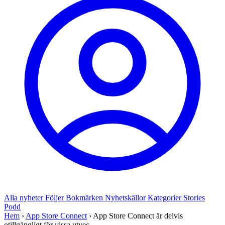
Alla nyheter
Följer
Bokmärken
Nyhetskällor
Kategorier
Stories
Podd
Hem
›
App Store Connect
›
App Store Connect är delvis
otillgängligt för vissa utvec...