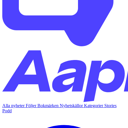
Alla nyheter
Följer
Bokmärken
Nyhetskällor
Kategorier
Stories
Podd