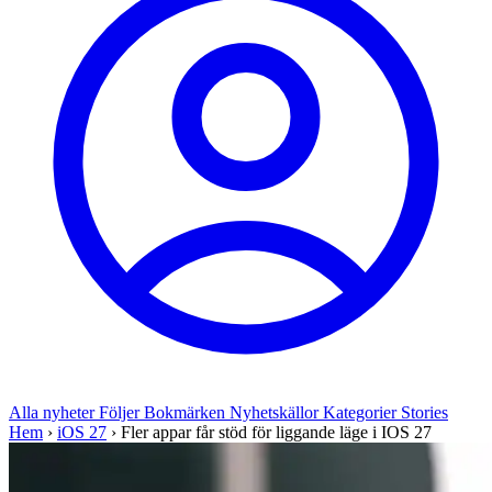
Alla nyheter
Följer
Bokmärken
Nyhetskällor
Kategorier
Stories
Hem
›
iOS 27
›
Fler appar får stöd för liggande läge i IOS 27