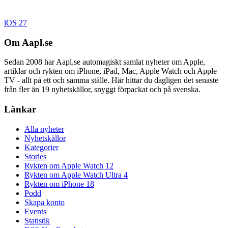
iOS 27
Om Aapl.se
Sedan 2008 har Aapl.se automagiskt samlat nyheter om Apple,
artiklar och rykten om iPhone, iPad, Mac, Apple Watch och Apple
TV - allt på ett och samma ställe. Här hittar du dagligen det senaste
från fler än 19 nyhetskällor, snyggt förpackat och på svenska.
Länkar
Alla nyheter
Nyhetskällor
Kategorier
Stories
Rykten om Apple Watch 12
Rykten om Apple Watch Ultra 4
Rykten om iPhone 18
Podd
Skapa konto
Events
Statistik