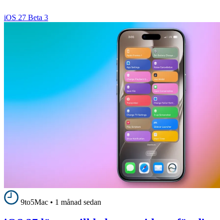
iOS 27 Beta 3
9to5Mac
•
1 månad sedan