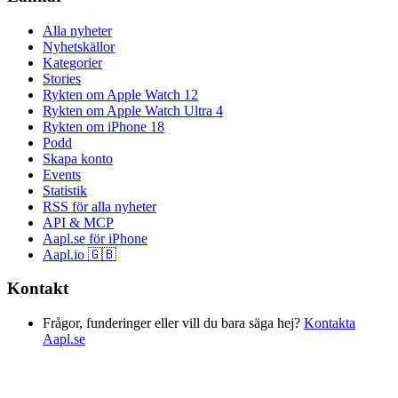
Alla nyheter
Nyhetskällor
Kategorier
Stories
Rykten om Apple Watch 12
Rykten om Apple Watch Ultra 4
Rykten om iPhone 18
Podd
Skapa konto
Events
Statistik
RSS för alla nyheter
API & MCP
Aapl.se för iPhone
Aapl.io 🇬🇧
Kontakt
Frågor, funderinger eller vill du bara säga hej?
Kontakta
Aapl.se