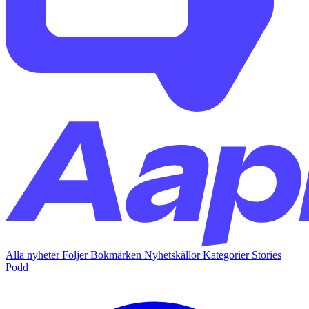
Alla nyheter
Följer
Bokmärken
Nyhetskällor
Kategorier
Stories
Podd