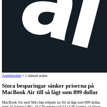
AppleInsider
•
1 månad sedan
Stora besparingar sänker priserna på
MacBook Air till så lågt som 899 dollar
MacBook Air med M4-chip erbjuds nu för så lågt som 899 dollar,
med 10-kärnig GPU, 16 GB minne och 512 GB lagring, så länge