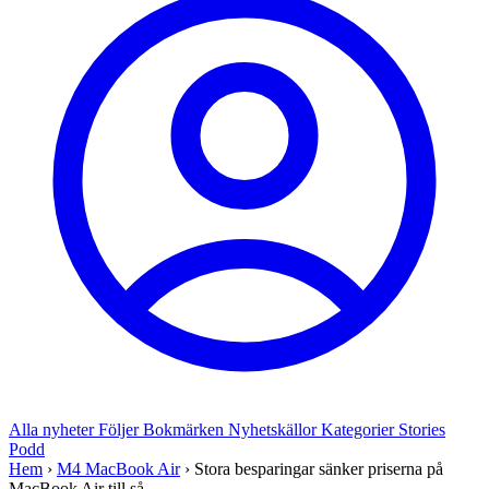
Alla nyheter
Följer
Bokmärken
Nyhetskällor
Kategorier
Stories
Podd
Hem
›
M4 MacBook Air
›
Stora besparingar sänker priserna på
MacBook Air till så ...