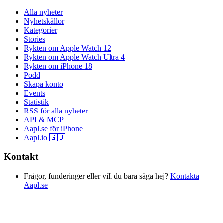
Alla nyheter
Nyhetskällor
Kategorier
Stories
Rykten om Apple Watch 12
Rykten om Apple Watch Ultra 4
Rykten om iPhone 18
Podd
Skapa konto
Events
Statistik
RSS för alla nyheter
API & MCP
Aapl.se för iPhone
Aapl.io 🇬🇧
Kontakt
Frågor, funderinger eller vill du bara säga hej?
Kontakta
Aapl.se