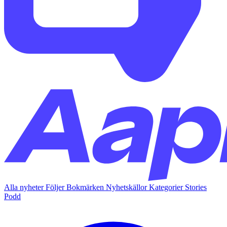
Alla nyheter
Följer
Bokmärken
Nyhetskällor
Kategorier
Stories
Podd