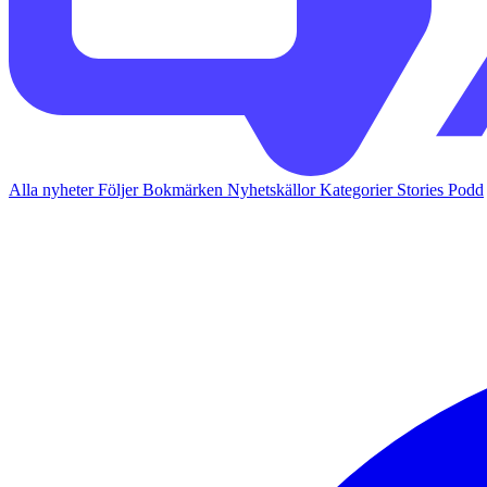
Alla nyheter
Följer
Bokmärken
Nyhetskällor
Kategorier
Stories
Podd