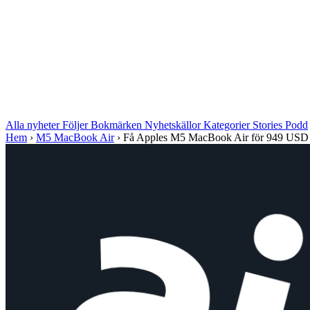
Alla nyheter
Följer
Bokmärken
Nyhetskällor
Kategorier
Stories
Podd
Hem
›
M5 MacBook Air
›
Få Apples M5 MacBook Air för 949 USD de