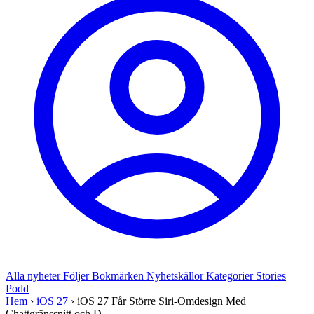
Alla nyheter
Följer
Bokmärken
Nyhetskällor
Kategorier
Stories
Podd
Hem
›
iOS 27
›
iOS 27 Får Större Siri-Omdesign Med
Chattgränssnitt och D...