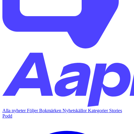
Alla nyheter
Följer
Bokmärken
Nyhetskällor
Kategorier
Stories
Podd