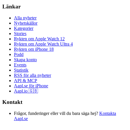
Länkar
Alla nyheter
Nyhetskällor
Kategorier
Stories
Rykten om Apple Watch 12
Rykten om Apple Watch Ultra 4
Rykten om iPhone 18
Podd
Skapa konto
Events
Statistik
RSS för alla nyheter
API & MCP
Aapl.se för iPhone
Aapl.io 🇬🇧
Kontakt
Frågor, funderinger eller vill du bara säga hej?
Kontakta
Aapl.se