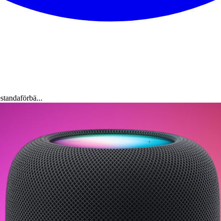
tandaförbä...