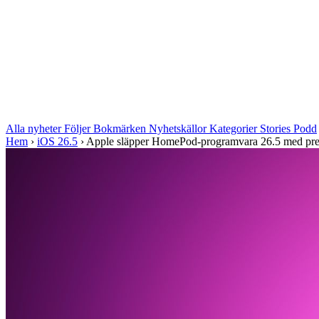
Alla nyheter
Följer
Bokmärken
Nyhetskällor
Kategorier
Stories
Podd
Hem
›
iOS 26.5
›
Apple släpper HomePod-programvara 26.5 med pres