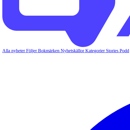
Alla nyheter
Följer
Bokmärken
Nyhetskällor
Kategorier
Stories
Podd