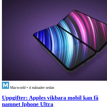
Macworld
•
4 månader sedan
Uppgifter: Apples vikbara mobil kan få
namnet Iphone Ultra