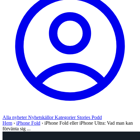
Alla nyheter
Nyhetskällor
Kategorier
Stories
Podd
Hem
›
iPhone Fold
›
iPhone Fold eller iPhone Ultra: Vad man kan
förvänta sig ...