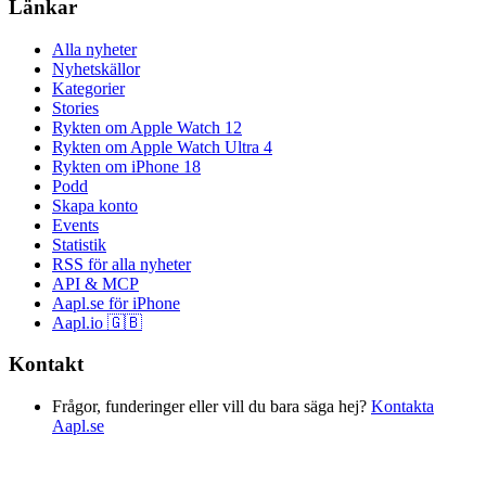
Länkar
Alla nyheter
Nyhetskällor
Kategorier
Stories
Rykten om Apple Watch 12
Rykten om Apple Watch Ultra 4
Rykten om iPhone 18
Podd
Skapa konto
Events
Statistik
RSS för alla nyheter
API & MCP
Aapl.se för iPhone
Aapl.io 🇬🇧
Kontakt
Frågor, funderinger eller vill du bara säga hej?
Kontakta
Aapl.se