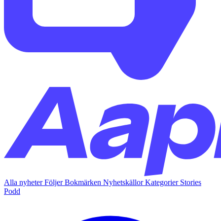
Alla nyheter
Följer
Bokmärken
Nyhetskällor
Kategorier
Stories
Podd