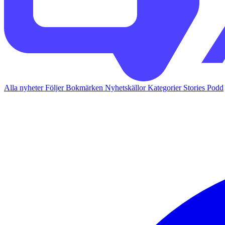
Alla nyheter
Följer
Bokmärken
Nyhetskällor
Kategorier
Stories
Podd