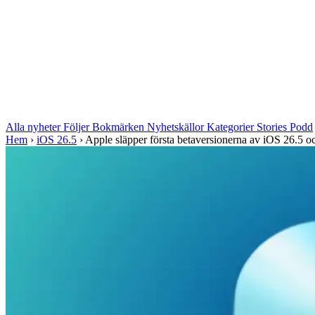
Alla nyheter
Följer
Bokmärken
Nyhetskällor
Kategorier
Stories
Podd
Hem
›
iOS 26.5
›
Apple släpper första betaversionerna av iOS 26.5 oc