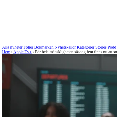
Alla nyheter
Följer
Bokmärken
Nyhetskällor
Kategorier
Stories
Podd
Hem
›
Apple Tv+
›
För hela mänskligheten säsong fem finns nu att s