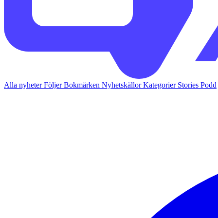
Alla nyheter
Följer
Bokmärken
Nyhetskällor
Kategorier
Stories
Podd