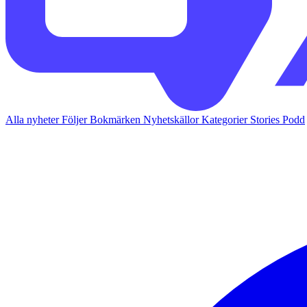
Alla nyheter
Följer
Bokmärken
Nyhetskällor
Kategorier
Stories
Podd