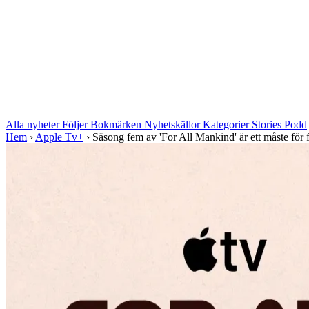
Alla nyheter
Följer
Bokmärken
Nyhetskällor
Kategorier
Stories
Podd
Hem
›
Apple Tv+
›
Säsong fem av 'For All Mankind' är ett måste för f