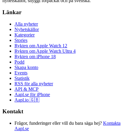
nyhetskällor, snyggt förpackat och på svenska.
Länkar
Alla nyheter
Nyhetskällor
Kategorier
Stories
Rykten om Apple Watch 12
Rykten om Apple Watch Ultra 4
Rykten om iPhone 18
Podd
Skapa konto
Events
Statistik
RSS för alla nyheter
API & MCP
Aapl.se för iPhone
Aapl.io 🇬🇧
Kontakt
Frågor, funderinger eller vill du bara säga hej?
Kontakta
Aapl.se