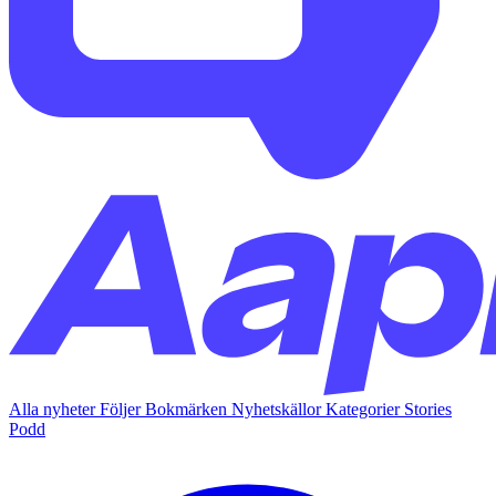
Alla nyheter
Följer
Bokmärken
Nyhetskällor
Kategorier
Stories
Podd