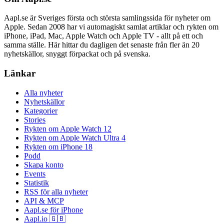
Aapl.se är Sveriges första och största samlingssida för nyheter om
Apple. Sedan 2008 har vi automagiskt samlat artiklar och rykten om
iPhone, iPad, Mac, Apple Watch och Apple TV - allt på ett och
samma ställe. Här hittar du dagligen det senaste från fler än 20
nyhetskällor, snyggt förpackat och på svenska.
Länkar
Alla nyheter
Nyhetskällor
Kategorier
Stories
Rykten om Apple Watch 12
Rykten om Apple Watch Ultra 4
Rykten om iPhone 18
Podd
Skapa konto
Events
Statistik
RSS för alla nyheter
API & MCP
Aapl.se för iPhone
Aapl.io 🇬🇧