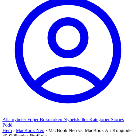
Alla nyheter
Följer
Bokmärken
Nyhetskällor
Kategorier
Stories
Podd
Hem
›
MacBook Neo
›
MacBook Neo vs. MacBook Air Köpguide:
40 Skillnader Jämförda