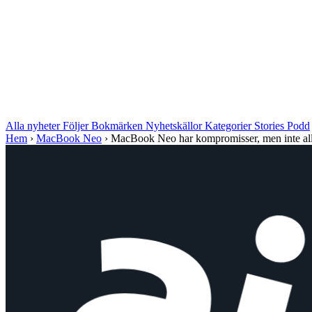
Alla nyheter
Följer
Bokmärken
Nyhetskällor
Kategorier
Stories
Podd
Hem
›
MacBook Neo
›
MacBook Neo har kompromisser, men inte all