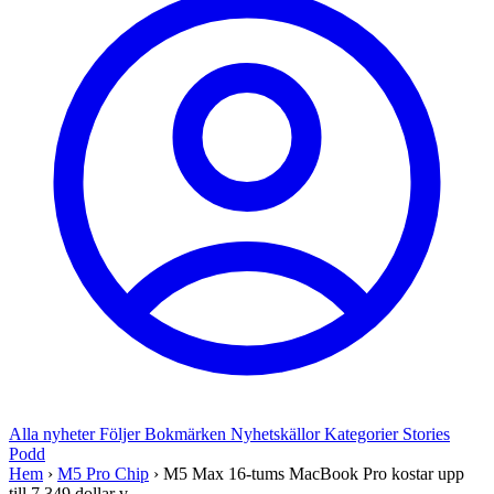
Alla nyheter
Följer
Bokmärken
Nyhetskällor
Kategorier
Stories
Podd
Hem
›
M5 Pro Chip
›
M5 Max 16-tums MacBook Pro kostar upp
till 7 349 dollar v...