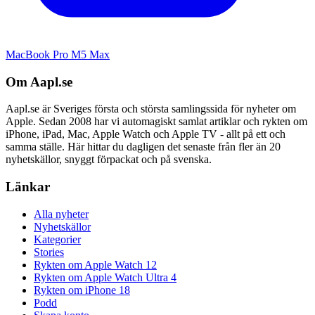
MacBook Pro M5 Max
Om Aapl.se
Aapl.se är Sveriges första och största samlingssida för nyheter om
Apple. Sedan 2008 har vi automagiskt samlat artiklar och rykten om
iPhone, iPad, Mac, Apple Watch och Apple TV - allt på ett och
samma ställe. Här hittar du dagligen det senaste från fler än 20
nyhetskällor, snyggt förpackat och på svenska.
Länkar
Alla nyheter
Nyhetskällor
Kategorier
Stories
Rykten om Apple Watch 12
Rykten om Apple Watch Ultra 4
Rykten om iPhone 18
Podd