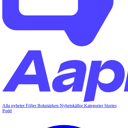
Alla nyheter
Följer
Bokmärken
Nyhetskällor
Kategorier
Stories
Podd