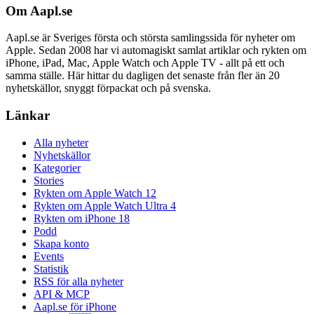
Om Aapl.se
Aapl.se är Sveriges första och största samlingssida för nyheter om
Apple. Sedan 2008 har vi automagiskt samlat artiklar och rykten om
iPhone, iPad, Mac, Apple Watch och Apple TV - allt på ett och
samma ställe. Här hittar du dagligen det senaste från fler än 20
nyhetskällor, snyggt förpackat och på svenska.
Länkar
Alla nyheter
Nyhetskällor
Kategorier
Stories
Rykten om Apple Watch 12
Rykten om Apple Watch Ultra 4
Rykten om iPhone 18
Podd
Skapa konto
Events
Statistik
RSS för alla nyheter
API & MCP
Aapl.se för iPhone